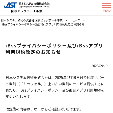
MENU
日本システム技術株式会社 医療ビッグデータ事業
>
ニュース
>
iBssプライバシーポリシー及びiBssアプリ利用規約改定のお知らせ
iBssプライバシーポリシー及びiBssアプリ
利用規約改定のお知らせ
2025/09/19
日本システム技術株式会社は、
2025
年
9
月
19
日付で健康サポー
ト機能（「ミラウェル」）上の占い機能のサービス提供するに
あたり、
iBss
プライバシーポリシー及び
iBss
アプリ利用規約を
変更いたします。
改定後の内容は、以下からご確認いただけます。