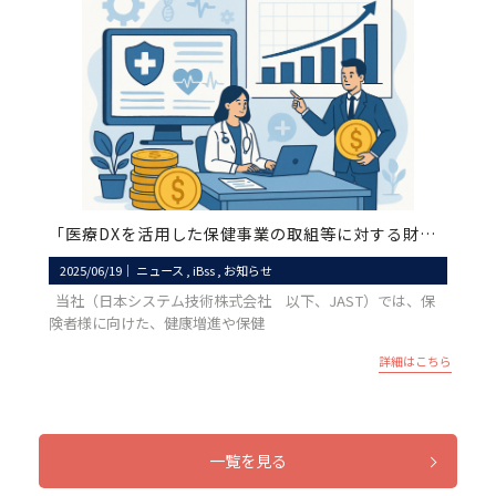
「医療DXを活用した保健事業の取組等に対する財政支援」該当サービスをご紹介
2025/06/19
｜
ニュース
iBss
お知らせ
当社（日本システム技術株式会社 以下、JAST）では、保
険者様に向けた、健康増進や保健
詳細はこちら
一覧を見る