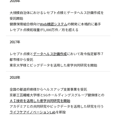
2016年
大規模自治体におけるレセプト点検とデータヘルス計画作成を
受託開始
健康保険組合様向け
Web検認システム
の開発に本格的に着手
レセプト点検処理量が1,000万件／月を超える
2017年
レセプト点検と
データヘルス計画作成
において政令指定都市７
都市様から受託
東京大学様とビッグデータを活用した産学共同研究を開始
2018年
全国の都道府県様からヘルスアップ支援事業を受託
京都工芸繊維大学様とSGホールディングスグループ健保様との
ＡＩ技術を活用した産学共同研究を開始
アカデミアとの共同研究やビックデータを活用した研究を行う
ライフケアイノベーションLab
を新設