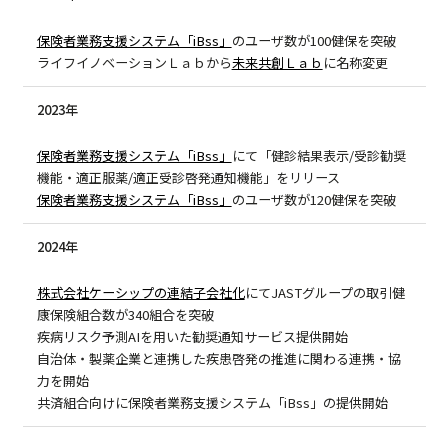
保険者業務支援システム「iBss」
のユーザ数が100健保を突破
ライフイノベーションＬａｂから
未来共創Ｌａｂ
に名称変更
2023年
保険者業務支援システム「iBss」
にて「健診結果表示/受診勧奨
機能・適正服薬/適正受診啓発通知機能」をリリース
保険者業務支援システム「iBss」
のユーザ数が120健保を突破
2024年
株式会社ケーシップの連結子会社化
にてJASTグループの取引健
康保険組合数が340組合を突破
疾病リスク予測AIを用いた勧奨通知サービス提供開始
自治体・製薬企業と連携した疾患啓発の推進に関わる連携・協
力を開始
共済組合向けに保険者業務支援システム「iBss」の提供開始