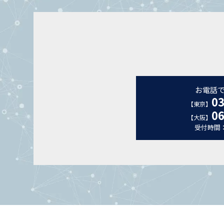
お電話
03
【東京】
06
【大阪】
受付時間：平