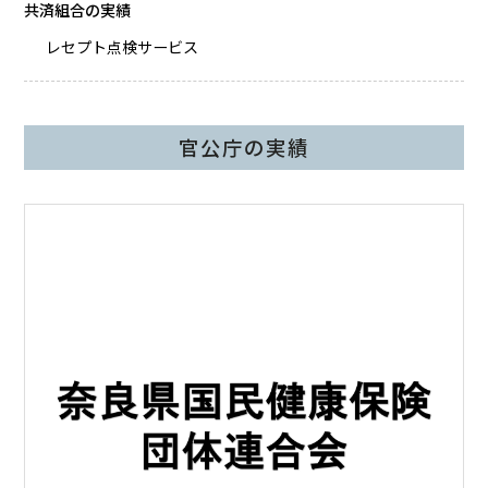
共済組合の実績
レセプト点検サービス
官公庁の実績