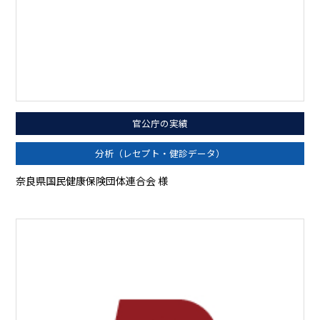
官公庁の実績
分析（レセプト・健診データ）
奈良県国民健康保険団体連合会 様