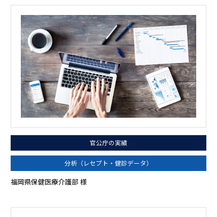
官公庁の実績
分析（レセプト・健診データ）
福岡県保健医療介護部 様