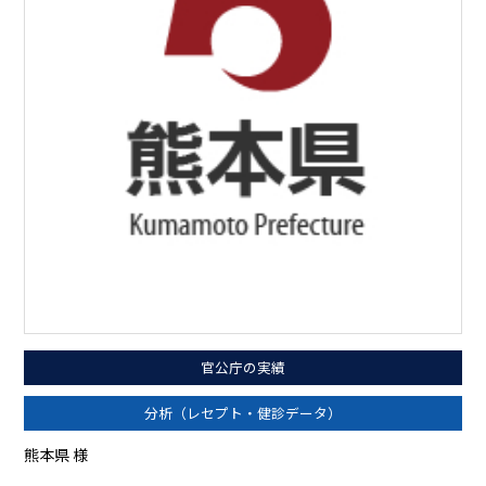
官公庁の実績
分析（レセプト・健診データ）
熊本県 様