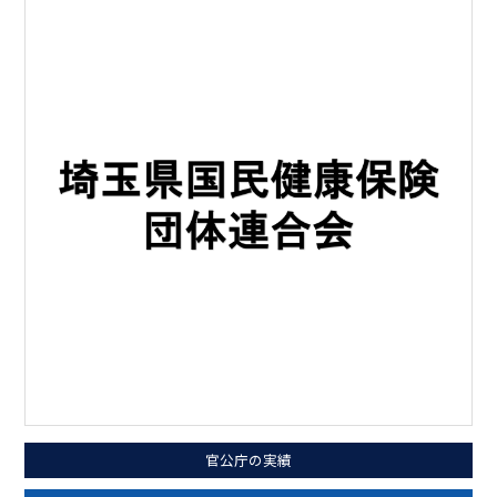
官公庁の実績