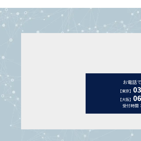
お電話
03
【東京】
06
【大阪】
受付時間：平